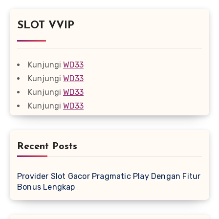
SLOT VVIP
Kunjungi
WD33
Kunjungi
WD33
Kunjungi
WD33
Kunjungi
WD33
Recent Posts
Provider Slot Gacor Pragmatic Play Dengan Fitur
Bonus Lengkap